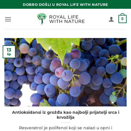
Skip
DOBRO DOŠLI U ROYAL LIFE WITH NATURE
to
content
0
13
lip
Antioksidansi iz grožđa kao najbolji prijatelji srca i
krvožilja
Resveratrol je polifenol koji se nalazi u opni i