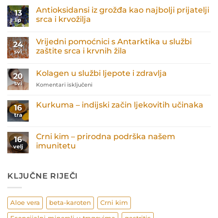
Antioksidansi iz grožđa kao najbolji prijatelji
13
srca i krvožilja
lip
Nema
komentara
Vrijedni pomoćnici s Antarktika u službi
na
24
Antioksidansi
zaštite srca i krvnih žila
svi
iz
grožđa
Nema
kao
komentara
Kolagen u službi ljepote i zdravlja
najbolji
na
20
prijatelji
Vrijedni
svi
za
Komentari isključeni
srca
pomoćnici
i
s
Kolagen
krvožilja
Antarktika
u
Kurkuma – indijski začin ljekovitih učinaka
u
16
službi
službi
tra
Nema
zaštite
ljepote
komentara
srca
i
na
i
Kurkuma
zdravlja
Crni kim – prirodna podrška našem
krvnih
16
–
žila
imunitetu
indijski
velj
začin
Nema
ljekovitih
komentara
učinaka
na
Crni
KLJUČNE RIJEČI
kim
–
prirodna
podrška
Aloe vera
beta-karoten
Crni kim
našem
imunitetu