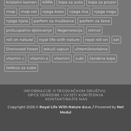
kristalni kamen
KRPA
krpa za auto
krpa za prozor
mop
mop set
njega kose
njega lica
njega nogu
njega tijela
parfem za muškarce
parfem za žene
protuupalno djelovanje
Regeneracija
retinol
roll on natural
royal life with nature
royal roll on
set
Sherwood forest
tekući sapun
ultramikrovlakna
vitamin c
vitamin e
vitamini
zubi
čarobna krpa
četkica za zube
INFORMACIJE O TRGOVAČKOM DRUŠTVU
OPĆE ODREDBE I UVJETI KORIŠTENJA
KONTAKTIRAJTE NAS
Copyright 2026 ©
Royal Life With Nature d.o.o. /
Powered by
Net
Modul