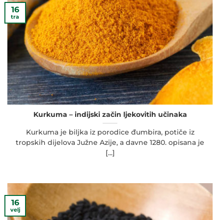
16
tra
Kurkuma – indijski začin ljekovitih učinaka
Kurkuma je biljka iz porodice đumbira, potiče iz
tropskih dijelova Južne Azije, a davne 1280. opisana je
[...]
16
velj