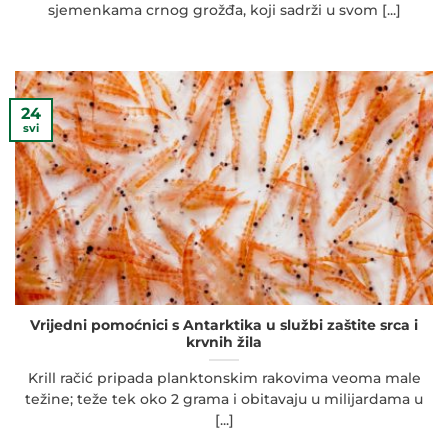
sjemenkama crnog grožđa, koji sadrži u svom [...]
24
svi
Vrijedni pomoćnici s Antarktika u službi zaštite srca i
krvnih žila
Krill račić pripada planktonskim rakovima veoma male
težine; teže tek oko 2 grama i obitavaju u milijardama u
[...]