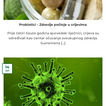
Probiotici – Zdravlje počinje u crijevima
Prije četiri tisuće godina ajurvedski liječnici, crijeva su
određivali kao centar očuvanja sveukupnog zdravlja.
Suvremena [...]
14
svi