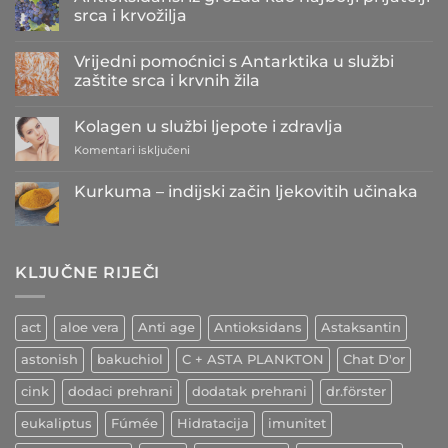
srca i krvožilja
Nema
komentara
Vrijedni pomoćnici s Antarktika u službi
na
Antioksidansi
zaštite srca i krvnih žila
iz
grožđa
Nema
kao
komentara
Kolagen u službi ljepote i zdravlja
najbolji
na
prijatelji
Vrijedni
za
Komentari isključeni
srca
pomoćnici
i
s
Kolagen
krvožilja
Antarktika
u
Kurkuma – indijski začin ljekovitih učinaka
u
službi
službi
Nema
zaštite
ljepote
komentara
srca
i
na
i
Kurkuma
zdravlja
krvnih
–
žila
KLJUČNE RIJEČI
indijski
začin
ljekovitih
učinaka
act
aloe vera
Anti age
Antioksidans
Astaksantin
astonish
bakuchiol
C + ASTA PLANKTON
Chat D'or
cink
dodaci prehrani
dodatak prehrani
dr.förster
eukaliptus
Fúmée
Hidratacija
imunitet