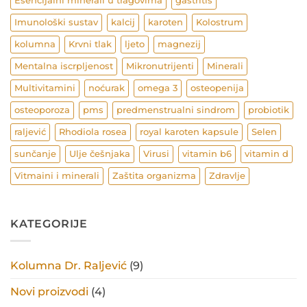
Esencijalni minerali u tragovima
gastritis
Imunološki sustav
kalcij
karoten
Kolostrum
kolumna
Krvni tlak
ljeto
magnezij
Mentalna iscrpljenost
Mikronutrijenti
Minerali
Multivitamini
noćurak
omega 3
osteopenija
osteoporoza
pms
predmenstrualni sindrom
probiotik
raljević
Rhodiola rosea
royal karoten kapsule
Selen
sunčanje
Ulje češnjaka
Virusi
vitamin b6
vitamin d
Vitmaini i minerali
Zaštita organizma
Zdravlje
KATEGORIJE
Kolumna Dr. Raljević
(9)
Novi proizvodi
(4)