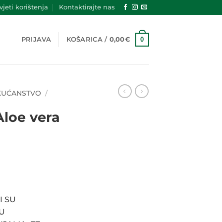
jeti korištenja
Kontaktirajte nas
0
PRIJAVA
KOŠARICA /
0,00
€
 KUĆANSTVO
/
Aloe vera
utna
a
.
I SU
SU