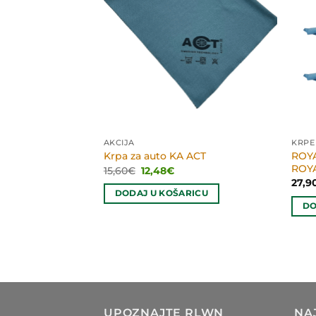
IŠĆENJE
AKCIJA
KRPE
ROYA
ka
Krpa za auto KA ACT
ROY
Izvorna
Trenutna
15,60
€
12,48
€
cijena
cijena
27,9
bila
je:
RICU
DODAJ U KOŠARICU
je:
12,48€.
DO
15,60€.
UPOZNAJTE RLWN
NA