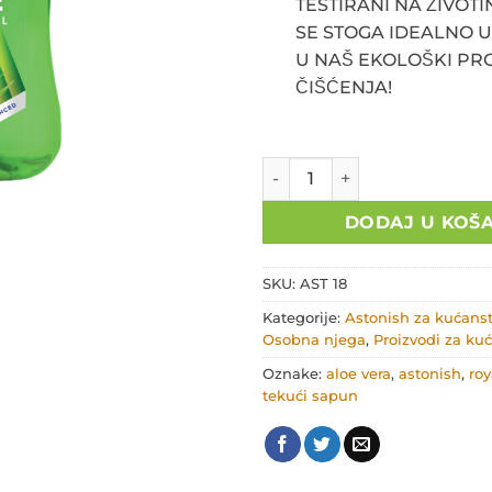
TESTIRANI NA ŽIVOT
SE STOGA IDEALNO 
U NAŠ EKOLOŠKI P
ČIŠĆENJA!
Tekući sapun Aloe vera AST 1
DODAJ U KOŠ
SKU:
AST 18
Kategorije:
Astonish za kućans
Osobna njega
,
Proizvodi za ku
Oznake:
aloe vera
,
astonish
,
roy
tekući sapun