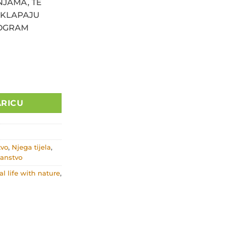
INJAMA, TE
UKLAPAJU
ROGRAM
8 količina
ARICU
tvo
,
Njega tijela
,
ćanstvo
al life with nature
,