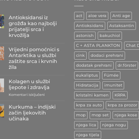
act
aloe vera
Anti age
Antioksidansi iz
grožđa kao najbolji
Antioksidans
Astaksantin
prijatelji srca i
krvožilja
astonish
bakuchiol
Nema
C + ASTA PLANKTON
Chat D
komentara
Vrijedni pomoćnici s
na
Antioksidansi
Antarktika u službi
cink
dodaci prehrani
iz
zaštite srca i krvnih
grožđa
dodatak prehrani
dr.förster
kao
žila
najbolji
prijatelji
Nema
eukaliptus
Fúmée
srca
komentara
Kolagen u službi
na
i
Hidratacija
imunitet
Vrijedni
krvožilja
ljepote i zdravlja
pomoćnici
s
za
Komentari isključeni
kristalni kamen
KRPA
Antarktika
Kolagen
u
u
krpa za auto
krpa za prozor
službi
Kurkuma – indijski
zaštite
službi
začin ljekovitih
srca
mop
mop set
njega kose
ljepote
i
učinaka
i
krvnih
njega lica
njega nogu
Nema
žila
zdravlja
komentara
na
njega tijela
Kurkuma