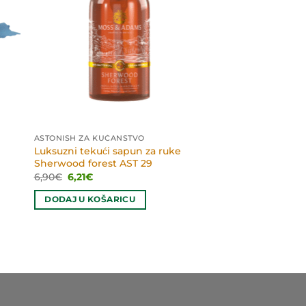
ASTONISH ZA KUĆANSTVO
Luksuzni tekući sapun za ruke
Sherwood forest AST 29
Izvorna
Trenutna
6,90
€
6,21
€
cijena
cijena
bila
je:
DODAJ U KOŠARICU
je:
6,21€.
6,90€.