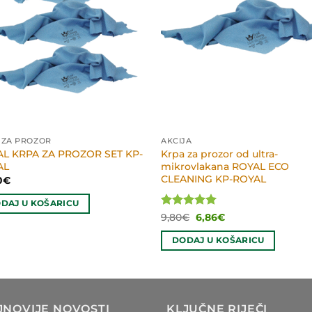
 ZA PROZOR
AKCIJA
L KRPA ZA PROZOR SET KP-
Krpa za prozor od ultra-
AL
mikrovlakana ROYAL ECO
CLEANING KP-ROYAL
0
€
DAJ U KOŠARICU
Ocijenjeno
Izvorna
Trenutna
9,80
€
6,86
€
cijena
cijena
5
od 5
bila
je:
DODAJ U KOŠARICU
je:
6,86€.
9,80€.
JNOVIJE NOVOSTI
KLJUČNE RIJEČI