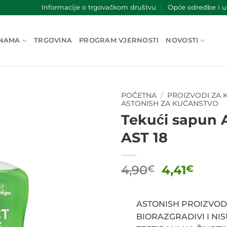
Informacije o trgovačkom društvu
Opće odredbe i uv
NAMA
TRGOVINA
PROGRAM VJERNOSTI
NOVOSTI
POČETNA
/
PROIZVODI ZA
ASTONISH ZA KUĆANSTVO
Tekući sapun 
AST 18
Izvorna
Tren
4,90
4,41
€
€
cijena
cijen
bila
je:
je:
4,41€
ASTONISH PROIZVOD
4,90€.
BIORAZGRADIVI I NI