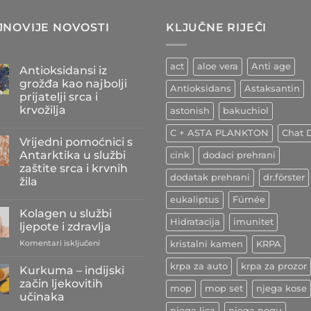
JNOVIJE NOVOSTI
KLJUČNE RIJEČI
act
aloe vera
Anti age
Antioksidansi iz
grožđa kao najbolji
Antioksidans
Astaksantin
prijatelji srca i
krvožilja
astonish
bakuchiol
Nema
C + ASTA PLANKTON
Chat D
komentara
Vrijedni pomoćnici s
na
Antioksidansi
Antarktika u službi
cink
dodaci prehrani
iz
zaštite srca i krvnih
grožđa
dodatak prehrani
dr.förster
kao
žila
najbolji
prijatelji
Nema
eukaliptus
Fúmée
srca
komentara
Kolagen u službi
na
i
Hidratacija
imunitet
Vrijedni
krvožilja
ljepote i zdravlja
pomoćnici
s
za
Komentari isključeni
kristalni kamen
KRPA
Antarktika
Kolagen
u
u
krpa za auto
krpa za prozor
službi
Kurkuma – indijski
zaštite
službi
začin ljekovitih
srca
mop
mop set
njega kose
ljepote
i
učinaka
i
krvnih
njega lica
njega nogu
Nema