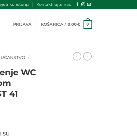
jeti korištenja
Kontaktirajte nas
0
PRIJAVA
KOŠARICA /
0,00
€
 KUĆANSTVO
/
ćenje WC
som
T 41
utna
a
.
I SU