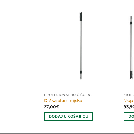
IŠĆENJE
PROFESIONALNO ČIŠĆENJE
MOPO
rančasta ČK ACT
Drška aluminijska
Mop 
27,00
€
93,9
RICU
DODAJ U KOŠARICU
DO