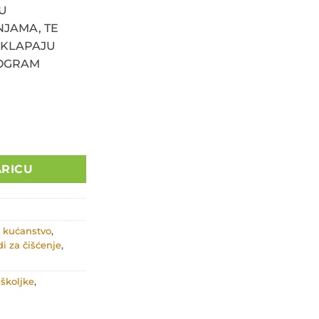
SU
INJAMA, TE
UKLAPAJU
ROGRAM
ke s mirisom eukaliptusa AST 41 količina
ARICU
a kućanstvo
,
di za čišćenje
,
školjke
,