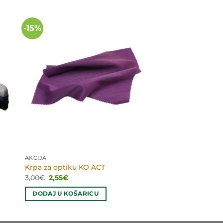
-15%
AKCIJA
Krpa za optiku KO ACT
Izvorna
Trenutna
3,00
€
2,55
€
cijena
cijena
bila
je:
DODAJ U KOŠARICU
je:
2,55€.
3,00€.