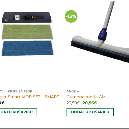
-13%
VI I KRPE ZA MOP
AKCIJA
set Smart MOP SET – SMART
Gumena metla GM
Izvorna
Trenutna
0
€
23,50
€
20,56
€
cijena
cijena
bila
je:
DAJ U KOŠARICU
DODAJ U KOŠARICU
je:
20,56€.
23,50€.