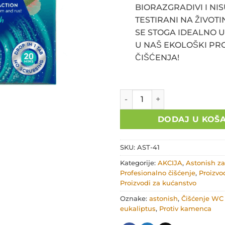
7,90€.
BIORAZGRADIVI I NI
TESTIRANI NA ŽIVOT
SE STOGA IDEALNO 
U NAŠ EKOLOŠKI P
ČIŠĆENJA!
Tablete za čišćenje WC školj
DODAJ U KOŠ
SKU:
AST-41
Kategorije:
AKCIJA
,
Astonish z
Profesionalno čišćenje
,
Proizvo
Proizvodi za kućanstvo
Oznake:
astonish
,
Čišćenje WC 
eukaliptus
,
Protiv kamenca