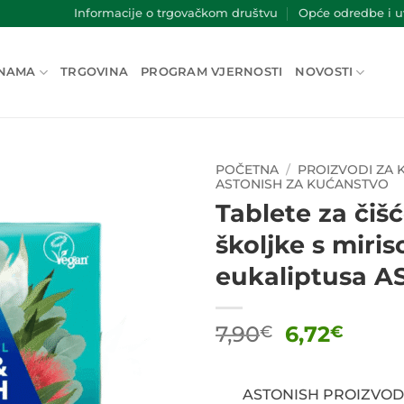
Informacije o trgovačkom društvu
Opće odredbe i uv
NAMA
TRGOVINA
PROGRAM VJERNOSTI
NOVOSTI
POČETNA
/
PROIZVODI ZA
ASTONISH ZA KUĆANSTVO
Tablete za čiš
školjke s miri
eukaliptusa AS
Izvorna
Tren
7,90
6,72
€
€
cijena
cijen
bila
je:
je:
6,72€
ASTONISH PROIZVOD