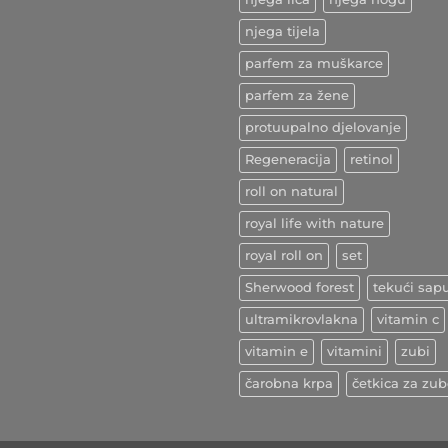
žila
zdravlja
komentara
na
njega tijela
Kurkuma
–
parfem za muškarce
indijski
začin
ljekovitih
parfem za žene
učinaka
protuupalno djelovanje
Regeneracija
retinol
roll on natural
royal life with nature
royal roll on
set
Sherwood forest
tekući sap
ultramikrovlakna
vitamin c
vitamin e
vitamini
zubi
čarobna krpa
četkica za zu