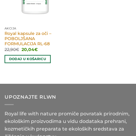
AKCIJA
Royal kapsule za oči –
POBOLJŠANA
FORMULACIJA RL-68
Izvorna
Trenutna
22,90
€
20,04
€
cijena
cijena
bila
je:
DODAJ U KOŠARICU
je:
20,04€.
22,90€.
UPOZNAJTE RLWN
Royal life with nature promiče povratak prirodnim,
ekološkim proizvodima u vidu dodataka prehrani,
kozmetičkih preparata te ekoloških sredstava za