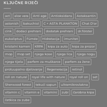
–
žila
KLJUČNE RIJEČI
indijski
začin
ljekovitih
učinaka
act
aloe vera
Anti age
Antioksidans
Astaksantin
astonish
bakuchiol
C + ASTA PLANKTON
Chat D'or
cink
dodaci prehrani
dodatak prehrani
dr.förster
eukaliptus
Fúmée
Hidratacija
imunitet
kristalni kamen
KRPA
krpa za auto
krpa za prozor
mop
mop set
njega kose
njega lica
njega nogu
njega tijela
parfem za muškarce
parfem za žene
protuupalno djelovanje
Regeneracija
retinol
roll on natural
royal life with nature
royal roll on
set
Sherwood forest
tekući sapun
ultramikrovlakna
vitamin c
vitamin e
vitamini
zubi
čarobna krpa
četkica za zube