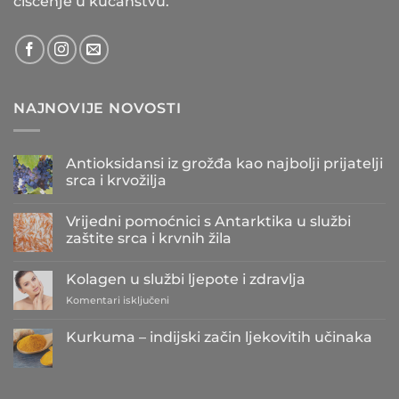
čišćenje u kućanstvu.
NAJNOVIJE NOVOSTI
Antioksidansi iz grožđa kao najbolji prijatelji
srca i krvožilja
Nema
komentara
Vrijedni pomoćnici s Antarktika u službi
na
Antioksidansi
zaštite srca i krvnih žila
iz
grožđa
Nema
kao
komentara
Kolagen u službi ljepote i zdravlja
najbolji
na
prijatelji
Vrijedni
za
Komentari isključeni
srca
pomoćnici
i
s
Kolagen
krvožilja
Antarktika
u
Kurkuma – indijski začin ljekovitih učinaka
u
službi
službi
Nema
zaštite
ljepote
komentara
srca
i
na
i
Kurkuma
zdravlja
krvnih