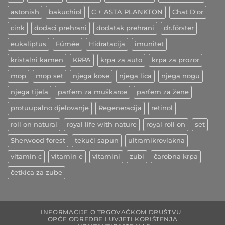
astonish
bakuchiol
C + ASTA PLANKTON
Chat D'or
cink
dodaci prehrani
dodatak prehrani
dr.förster
eukaliptus
Fúmée
Hidratacija
imunitet
kristalni kamen
KRPA
krpa za auto
krpa za prozor
mop
mop set
njega kose
njega lica
njega nogu
njega tijela
parfem za muškarce
parfem za žene
protuupalno djelovanje
Regeneracija
retinol
roll on natural
royal life with nature
royal roll on
set
Sherwood forest
tekući sapun
ultramikrovlakna
vitamin c
vitamin e
vitamini
zubi
čarobna krpa
četkica za zube
INFORMACIJE O TRGOVAČKOM DRUŠTVU
OPĆE ODREDBE I UVJETI KORIŠTENJA