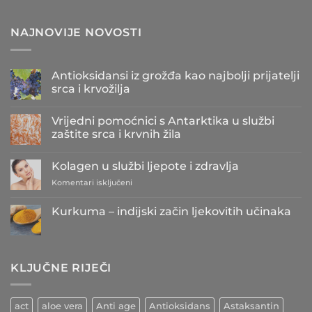
NAJNOVIJE NOVOSTI
Antioksidansi iz grožđa kao najbolji prijatelji
srca i krvožilja
Nema
komentara
Vrijedni pomoćnici s Antarktika u službi
na
Antioksidansi
zaštite srca i krvnih žila
iz
grožđa
Nema
kao
komentara
Kolagen u službi ljepote i zdravlja
najbolji
na
prijatelji
Vrijedni
za
Komentari isključeni
srca
pomoćnici
i
s
Kolagen
krvožilja
Antarktika
u
Kurkuma – indijski začin ljekovitih učinaka
u
službi
službi
Nema
zaštite
ljepote
komentara
srca
i
na
i
Kurkuma
zdravlja
krvnih
–
žila
KLJUČNE RIJEČI
indijski
začin
ljekovitih
učinaka
act
aloe vera
Anti age
Antioksidans
Astaksantin