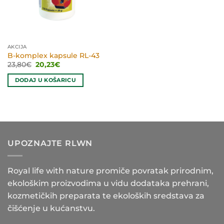
AKCIJA
B-komplex kapsule RL-43
Izvorna
Trenutna
23,80
€
20,23
€
cijena
cijena
bila
je:
DODAJ U KOŠARICU
je:
20,23€.
23,80€.
UPOZNAJTE RLWN
Royal life with nature promiče povratak prirodnim,
ekološkim proizvodima u vidu dodataka prehrani,
kozmetičkih preparata te ekoloških sredstava za
čišćenje u kućanstvu.