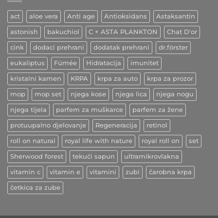
ljekovitih
učinaka
act
aloe vera
Anti age
Antioksidans
Astaksantin
astonish
bakuchiol
C + ASTA PLANKTON
Chat D'or
cink
dodaci prehrani
dodatak prehrani
dr.förster
eukaliptus
Fúmée
Hidratacija
imunitet
kristalni kamen
KRPA
krpa za auto
krpa za prozor
mop
mop set
njega kose
njega lica
njega nogu
njega tijela
parfem za muškarce
parfem za žene
protuupalno djelovanje
Regeneracija
retinol
roll on natural
royal life with nature
royal roll on
set
Sherwood forest
tekući sapun
ultramikrovlakna
vitamin c
vitamin e
vitamini
zubi
čarobna krpa
četkica za zube