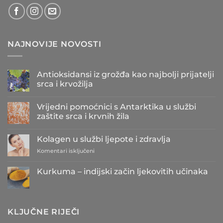
NAJNOVIJE NOVOSTI
Antioksidansi iz grožđa kao najbolji prijatelji
srca i krvožilja
Nema
komentara
Vrijedni pomoćnici s Antarktika u službi
na
Antioksidansi
zaštite srca i krvnih žila
iz
grožđa
Nema
kao
komentara
Kolagen u službi ljepote i zdravlja
najbolji
na
prijatelji
Vrijedni
za
Komentari isključeni
srca
pomoćnici
i
s
Kolagen
krvožilja
Antarktika
u
Kurkuma – indijski začin ljekovitih učinaka
u
službi
službi
Nema
zaštite
ljepote
komentara
srca
i
na
i
Kurkuma
zdravlja
krvnih
–
žila
KLJUČNE RIJEČI
indijski
začin