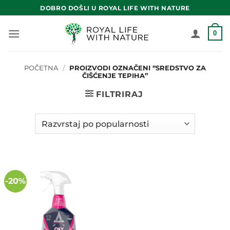
Skip
DOBRO DOŠLI U ROYAL LIFE WITH NATURE
to
content
0
POČETNA
/
PROIZVODI OZNAČENI “SREDSTVO ZA
ČIŠĆENJE TEPIHA”
FILTRIRAJ
-20%