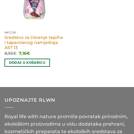
AKCIJA
Sredstvo za čišćenje tepiha
i tapeciranog namještaja
AST 13
Izvorna
Trenutna
8,95
€
7,16
€
cijena
cijena
bila
je:
DODAJ U KOŠARICU
je:
7,16€.
8,95€.
UPOZNAJTE RLWN
Royal life with nature promiče povratak prirodnim,
ekološkim proizvodima u vidu dodataka prehrani,
kozmetičkih preparata te ekoloških sredstava za