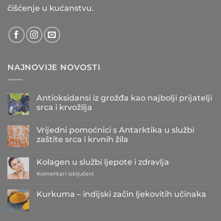
čišćenje u kućanstvu.
NAJNOVIJE NOVOSTI
Antioksidansi iz grožđa kao najbolji prijatelji
srca i krvožilja
Nema
komentara
Vrijedni pomoćnici s Antarktika u službi
na
Antioksidansi
zaštite srca i krvnih žila
iz
grožđa
Nema
kao
komentara
Kolagen u službi ljepote i zdravlja
najbolji
na
prijatelji
Vrijedni
za
Komentari isključeni
srca
pomoćnici
i
s
Kolagen
krvožilja
Antarktika
u
Kurkuma – indijski začin ljekovitih učinaka
u
službi
službi
Nema
zaštite
ljepote
komentara
srca
i
na
i