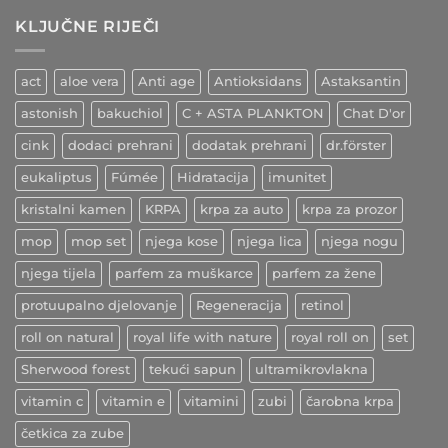
Kurkuma
zdravlja
krvnih
–
žila
KLJUČNE RIJEČI
indijski
začin
ljekovitih
učinaka
act
aloe vera
Anti age
Antioksidans
Astaksantin
astonish
bakuchiol
C + ASTA PLANKTON
Chat D'or
cink
dodaci prehrani
dodatak prehrani
dr.förster
eukaliptus
Fúmée
Hidratacija
imunitet
kristalni kamen
KRPA
krpa za auto
krpa za prozor
mop
mop set
njega kose
njega lica
njega nogu
njega tijela
parfem za muškarce
parfem za žene
protuupalno djelovanje
Regeneracija
retinol
roll on natural
royal life with nature
royal roll on
set
Sherwood forest
tekući sapun
ultramikrovlakna
vitamin c
vitamin e
vitamini
zubi
čarobna krpa
četkica za zube