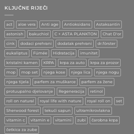
Kurkuma
zdravlja
krvnih
–
žila
KLJUČNE RIJEČI
indijski
začin
ljekovitih
učinaka
act
aloe vera
Anti age
Antioksidans
Astaksantin
astonish
bakuchiol
C + ASTA PLANKTON
Chat D'or
cink
dodaci prehrani
dodatak prehrani
dr.förster
eukaliptus
Fúmée
Hidratacija
imunitet
kristalni kamen
KRPA
krpa za auto
krpa za prozor
mop
mop set
njega kose
njega lica
njega nogu
njega tijela
parfem za muškarce
parfem za žene
protuupalno djelovanje
Regeneracija
retinol
roll on natural
royal life with nature
royal roll on
set
Sherwood forest
tekući sapun
ultramikrovlakna
vitamin c
vitamin e
vitamini
zubi
čarobna krpa
četkica za zube