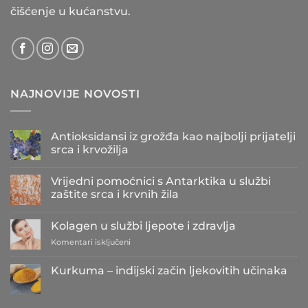
čišćenje u kućanstvu.
NAJNOVIJE NOVOSTI
Antioksidansi iz grožđa kao najbolji prijatelji
srca i krvožilja
Nema
komentara
Vrijedni pomoćnici s Antarktika u službi
na
Antioksidansi
zaštite srca i krvnih žila
iz
grožđa
Nema
kao
komentara
Kolagen u službi ljepote i zdravlja
najbolji
na
prijatelji
Vrijedni
za
Komentari isključeni
srca
pomoćnici
i
s
Kolagen
krvožilja
Antarktika
u
Kurkuma – indijski začin ljekovitih učinaka
u
službi
službi
Nema
zaštite
ljepote
komentara
srca
i
na
i