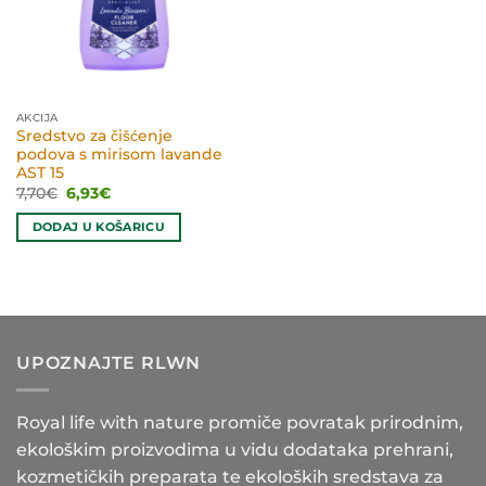
AKCIJA
Sredstvo za čišćenje
podova s mirisom lavande
AST 15
Izvorna
Trenutna
7,70
€
6,93
€
cijena
cijena
bila
je:
DODAJ U KOŠARICU
je:
6,93€.
7,70€.
UPOZNAJTE RLWN
Royal life with nature promiče povratak prirodnim,
ekološkim proizvodima u vidu dodataka prehrani,
kozmetičkih preparata te ekoloških sredstava za