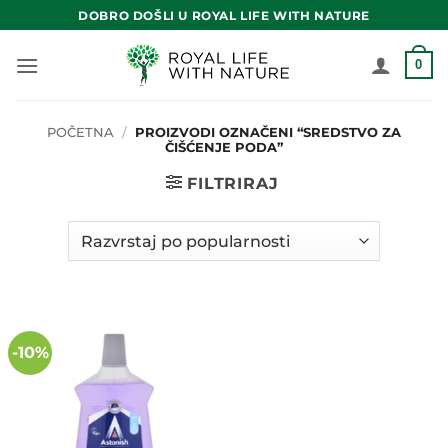
Skip
DOBRO DOŠLI U ROYAL LIFE WITH NATURE
to
content
0
POČETNA
/
PROIZVODI OZNAČENI “SREDSTVO ZA
ČIŠĆENJE PODA”
FILTRIRAJ
-10%