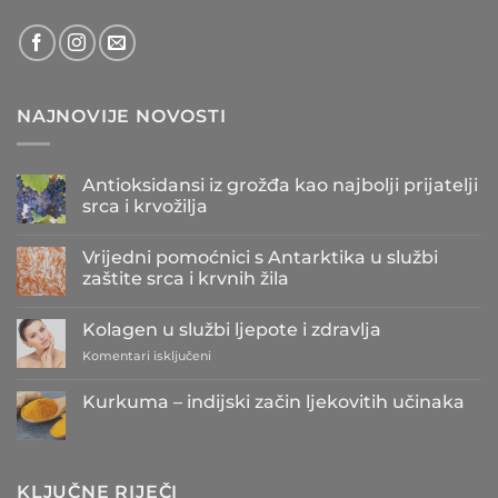
NAJNOVIJE NOVOSTI
Antioksidansi iz grožđa kao najbolji prijatelji
srca i krvožilja
Nema
komentara
Vrijedni pomoćnici s Antarktika u službi
na
Antioksidansi
zaštite srca i krvnih žila
iz
grožđa
Nema
kao
komentara
Kolagen u službi ljepote i zdravlja
najbolji
na
prijatelji
Vrijedni
za
Komentari isključeni
srca
pomoćnici
i
s
Kolagen
krvožilja
Antarktika
u
Kurkuma – indijski začin ljekovitih učinaka
u
službi
službi
Nema
zaštite
ljepote
komentara
srca
i
na
i
Kurkuma
zdravlja
krvnih
–
žila
KLJUČNE RIJEČI
indijski