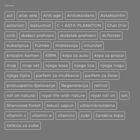
začin
ljekovitih
učinaka
act
aloe vera
Anti age
Antioksidans
Astaksantin
astonish
bakuchiol
C + ASTA PLANKTON
Chat D'or
cink
dodaci prehrani
dodatak prehrani
dr.förster
eukaliptus
Fúmée
Hidratacija
imunitet
kristalni kamen
KRPA
krpa za auto
krpa za prozor
mop
mop set
njega kose
njega lica
njega nogu
njega tijela
parfem za muškarce
parfem za žene
protuupalno djelovanje
Regeneracija
retinol
roll on natural
royal life with nature
royal roll on
set
Sherwood forest
tekući sapun
ultramikrovlakna
vitamin c
vitamin e
vitamini
zubi
čarobna krpa
četkica za zube