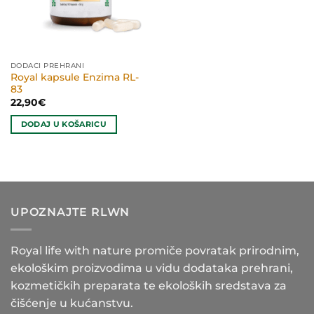
DODACI PREHRANI
Royal kapsule Enzima RL-
83
22,90
€
DODAJ U KOŠARICU
UPOZNAJTE RLWN
Royal life with nature promiče povratak prirodnim,
ekološkim proizvodima u vidu dodataka prehrani,
kozmetičkih preparata te ekoloških sredstava za
čišćenje u kućanstvu.