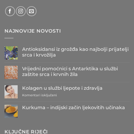
NAJNOVIJE NOVOSTI
Antioksidansi iz grožđa kao najbolji prijatelji
srca i krvožilja
Nema
komentara
Vrijedni pomoćnici s Antarktika u službi
na
Antioksidansi
zaštite srca i krvnih žila
iz
grožđa
Nema
kao
komentara
Kolagen u službi ljepote i zdravlja
najbolji
na
prijatelji
Vrijedni
za
Komentari isključeni
srca
pomoćnici
i
s
Kolagen
krvožilja
Antarktika
u
Kurkuma – indijski začin ljekovitih učinaka
u
službi
službi
Nema
zaštite
ljepote
komentara
srca
i
na
i
Kurkuma
zdravlja
krvnih
–
žila
KLJUČNE RIJEČI
indijski