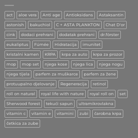
začin
ljekovitih
učinaka
act
aloe vera
Anti age
Antioksidans
Astaksantin
astonish
bakuchiol
C + ASTA PLANKTON
Chat D'or
cink
dodaci prehrani
dodatak prehrani
dr.förster
eukaliptus
Fúmée
Hidratacija
imunitet
kristalni kamen
KRPA
krpa za auto
krpa za prozor
mop
mop set
njega kose
njega lica
njega nogu
njega tijela
parfem za muškarce
parfem za žene
protuupalno djelovanje
Regeneracija
retinol
roll on natural
royal life with nature
royal roll on
set
Sherwood forest
tekući sapun
ultramikrovlakna
vitamin c
vitamin e
vitamini
zubi
čarobna krpa
četkica za zube