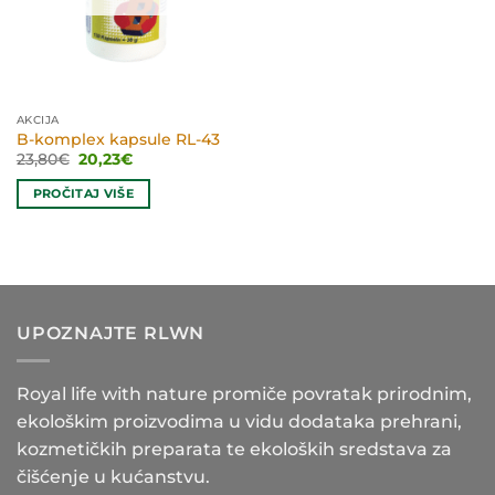
AKCIJA
B-komplex kapsule RL-43
Izvorna
Trenutna
23,80
€
20,23
€
cijena
cijena
bila
je:
PROČITAJ VIŠE
je:
20,23€.
23,80€.
UPOZNAJTE RLWN
Royal life with nature promiče povratak prirodnim,
ekološkim proizvodima u vidu dodataka prehrani,
kozmetičkih preparata te ekoloških sredstava za
čišćenje u kućanstvu.