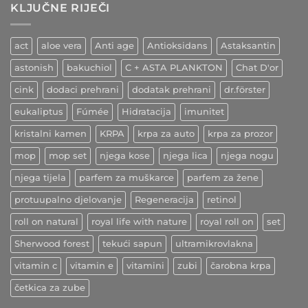
–
žila
KLJUČNE RIJEČI
indijski
začin
ljekovitih
učinaka
act
aloe vera
Anti age
Antioksidans
Astaksantin
astonish
bakuchiol
C + ASTA PLANKTON
Chat D'or
cink
dodaci prehrani
dodatak prehrani
dr.förster
eukaliptus
Fúmée
Hidratacija
imunitet
kristalni kamen
KRPA
krpa za auto
krpa za prozor
mop
mop set
njega kose
njega lica
njega nogu
njega tijela
parfem za muškarce
parfem za žene
protuupalno djelovanje
Regeneracija
retinol
roll on natural
royal life with nature
royal roll on
set
Sherwood forest
tekući sapun
ultramikrovlakna
vitamin c
vitamin e
vitamini
zubi
čarobna krpa
četkica za zube