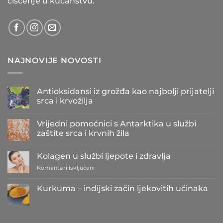
čišćenje u kućanstvu.
NAJNOVIJE NOVOSTI
Antioksidansi iz grožđa kao najbolji prijatelji
srca i krvožilja
Nema
komentara
Vrijedni pomoćnici s Antarktika u službi
na
Antioksidansi
zaštite srca i krvnih žila
iz
grožđa
Nema
kao
komentara
Kolagen u službi ljepote i zdravlja
najbolji
na
prijatelji
Vrijedni
za
Komentari isključeni
srca
pomoćnici
i
s
Kolagen
krvožilja
Antarktika
u
Kurkuma – indijski začin ljekovitih učinaka
u
službi
službi
Nema
zaštite
ljepote
komentara
srca
i
na
i
Kurkuma
zdravlja
krvnih