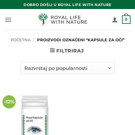
Skip
DOBRO DOŠLI U ROYAL LIFE WITH NATURE
to
content
0
POČETNA
/
PROIZVODI OZNAČENI “KAPSULE ZA OČI”
FILTRIRAJ
-12%