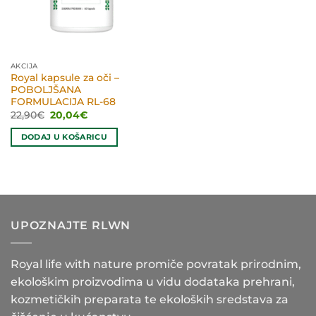
AKCIJA
Royal kapsule za oči –
POBOLJŠANA
FORMULACIJA RL-68
Izvorna
Trenutna
22,90
€
20,04
€
cijena
cijena
bila
je:
DODAJ U KOŠARICU
je:
20,04€.
22,90€.
UPOZNAJTE RLWN
Royal life with nature promiče povratak prirodnim,
ekološkim proizvodima u vidu dodataka prehrani,
kozmetičkih preparata te ekoloških sredstava za