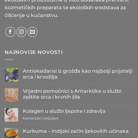
kozmetičkih preparata te ekoloških sredstava za
čišćenje u kućanstvu.
NAJNOVIJE NOVOSTI
Antioksidansi iz grožđa kao najbolji prijatelji
srca i krvožilja
Nema
komentara
Vrijedni pomoćnici s Antarktika u službi
na
Antioksidansi
zaštite srca i krvnih žila
iz
grožđa
Nema
kao
komentara
Kolagen u službi ljepote i zdravlja
najbolji
na
prijatelji
Vrijedni
za
Komentari isključeni
srca
pomoćnici
i
s
Kolagen
krvožilja
Antarktika
u
Kurkuma – indijski začin ljekovitih učinaka
u
službi
službi
Nema