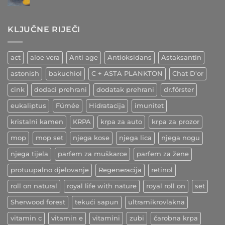
zaštite
ljepote
komentara
srca
i
na
i
Kurkuma
zdravlja
krvnih
–
žila
KLJUČNE RIJEČI
indijski
začin
ljekovitih
učinaka
act
aloe vera
Anti age
Antioksidans
Astaksantin
astonish
bakuchiol
C + ASTA PLANKTON
Chat D'or
cink
dodaci prehrani
dodatak prehrani
dr.förster
eukaliptus
Fúmée
Hidratacija
imunitet
kristalni kamen
KRPA
krpa za auto
krpa za prozor
mop
mop set
njega kose
njega lica
njega nogu
njega tijela
parfem za muškarce
parfem za žene
protuupalno djelovanje
Regeneracija
retinol
roll on natural
royal life with nature
royal roll on
set
Sherwood forest
tekući sapun
ultramikrovlakna
vitamin c
vitamin e
vitamini
zubi
čarobna krpa