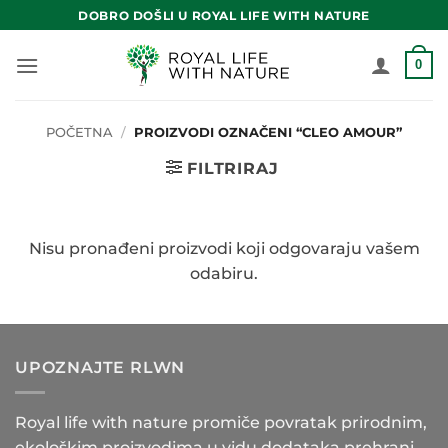
Skip
DOBRO DOŠLI U ROYAL LIFE WITH NATURE
to
content
0
POČETNA
/
PROIZVODI OZNAČENI “CLEO AMOUR”
FILTRIRAJ
Nisu pronađeni proizvodi koji odgovaraju vašem
odabiru.
UPOZNAJTE RLWN
Royal life with nature promiče povratak prirodnim,
ekološkim proizvodima u vidu dodataka prehrani,