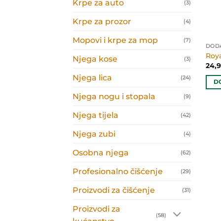
Krpe za auto
(3)
Krpe za prozor
(4)
Mopovi i krpe za mop
(7)
DOD
Roya
Njega kose
(3)
24,
Njega lica
(24)
D
Njega nogu i stopala
(9)
Njega tijela
(42)
Njega zubi
(4)
Osobna njega
(62)
Profesionalno čišćenje
(29)
Proizvodi za čišćenje
(31)
Proizvodi za
(58)