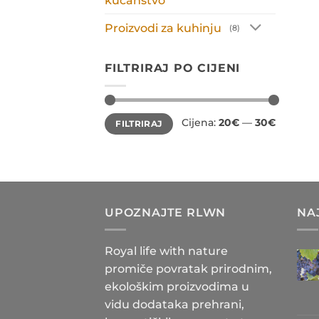
kućanstvo
Proizvodi za kuhinju
(8)
FILTRIRAJ PO CIJENI
Min
Maks
Cijena:
20€
—
30€
FILTRIRAJ
cijena
cijena
UPOZNAJTE RLWN
NA
Royal life with nature
promiče povratak prirodnim,
ekološkim proizvodima u
vidu dodataka prehrani,