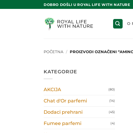
Skip
DOBRO DOŠLI U ROYAL LIFE WITH NATURE
to
content
O 
POČETNA
/
PROIZVODI OZNAČENI “AMINO
KATEGORIJE
AKCIJA
(80)
Chat d'Or parfemi
(14)
Dodaci prehrani
(45)
Fumee parfemi
(4)