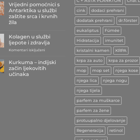
C + ASTA PLANKTON
Chat D
komentara
Vrijedni pomoćnici s
na
Antioksidansi
Antarktika u službi
cink
dodaci prehrani
iz
zaštite srca i krvnih
grožđa
dodatak prehrani
dr.förster
kao
žila
najbolji
prijatelji
Nema
eukaliptus
Fúmée
srca
komentara
Kolagen u službi
na
i
Hidratacija
imunitet
Vrijedni
krvožilja
ljepote i zdravlja
pomoćnici
s
za
Komentari isključeni
kristalni kamen
KRPA
Antarktika
Kolagen
u
u
krpa za auto
krpa za prozor
službi
Kurkuma – indijski
zaštite
službi
začin ljekovitih
srca
mop
mop set
njega kose
ljepote
i
učinaka
i
krvnih
njega lica
njega nogu
Nema
žila
zdravlja
komentara
na
njega tijela
Kurkuma
–
parfem za muškarce
indijski
začin
ljekovitih
parfem za žene
učinaka
protuupalno djelovanje
Regeneracija
retinol