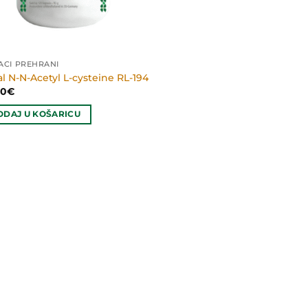
ACI PREHRANI
l N-N-Acetyl L-cysteine RL-194
90
€
ODAJ U KOŠARICU