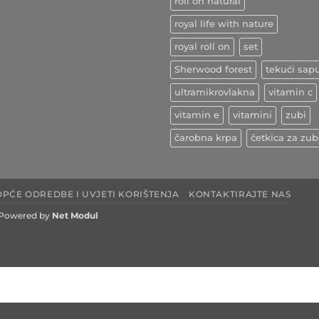
roll on natural
royal life with nature
royal roll on
set
Sherwood forest
tekući sap
ultramikrovlakna
vitamin c
vitamin e
vitamini
zubi
čarobna krpa
četkica za zu
OPĆE ODREDBE I UVJETI KORIŠTENJA
KONTAKTIRAJTE NAS
Powered by
Net Modul