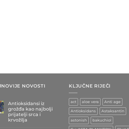
JNOVIJE NOVOSTI
KLJUČNE RIJEČI
act
aloe vera
Anti age
Antioksidansi iz
grožđa kao najbolji
Antioksidans
Astaksantin
prijatelji srca i
krvožilja
astonish
bakuchiol
Nema