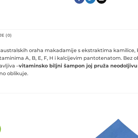
E (0)
 australskih oraha makadamije s ekstraktima kamilice, ka
itaminima A, B, E, F, H i kalcijevim pantotenatom. Bez o
avljiva –
vitaminsko biljni šampon joj pruža neodoljivu 
no oblikuje.
%