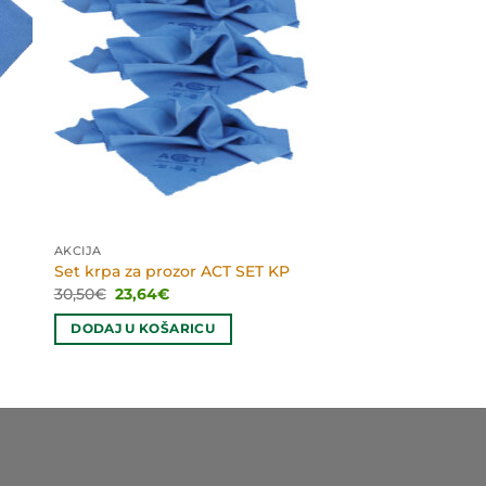
AKCIJA
Set krpa za prozor ACT SET KP
Izvorna
Trenutna
30,50
€
23,64
€
cijena
cijena
bila
je:
DODAJ U KOŠARICU
je:
23,64€.
30,50€.