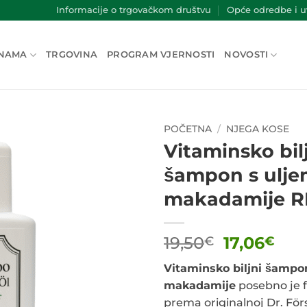
Informacije o trgovačkom društvu
Opće odredbe i uv
NAMA
TRGOVINA
PROGRAM VJERNOSTI
NOVOSTI
POČETNA
/
NJEGA KOSE
Vitaminsko bil
šampon s ulj
makadamije R
Izvorna
Tre
19,50
17,06
€
€
cijena
cij
Vitaminsko biljni šampo
bila
je:
makadamije
posebno je 
je:
17,
prema originalnoj Dr. Förs