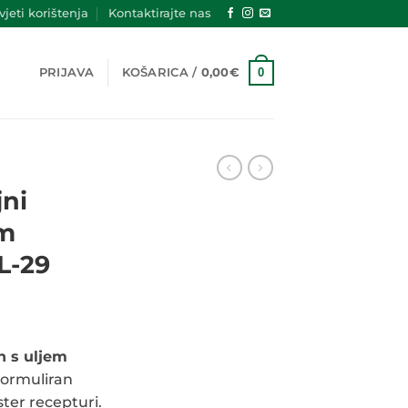
jeti korištenja
Kontaktirajte nas
0
PRIJAVA
KOŠARICA /
0,00
€
jni
em
L-29
nutna
ena
n s uljem
formuliran
06€.
ter recepturi.