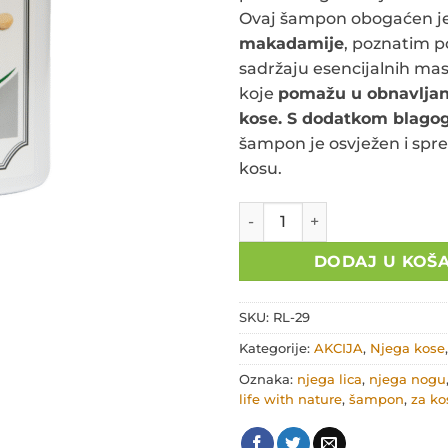
19,50€.
Ovaj šampon obogaćen j
makadamije
, poznatim 
sadržaju esencijalnih masn
koje
pomažu u obnavljan
kose. S dodatkom blagog
šampon je osvježen i spre
kosu.
Vitaminsko biljni šampon s
DODAJ U KOŠ
SKU:
RL-29
Kategorije:
AKCIJA
,
Njega kose
Oznaka:
njega lica
,
njega nogu
life with nature
,
šampon
,
za ko