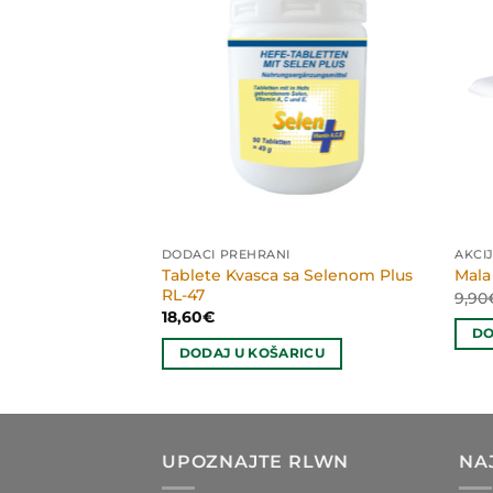
DODACI PREHRANI
AKCI
Tablete Kvasca sa Selenom Plus
GM
Mala
RL-47
renutna
9,90
jena
18,60
€
:
RICU
DO
,56€.
DODAJ U KOŠARICU
UPOZNAJTE RLWN
NA