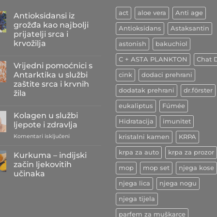
act
aloe vera
Anti age
Antioksidansi iz
grožđa kao najbolji
Antioksidans
Astaksantin
prijatelji srca i
krvožilja
astonish
bakuchiol
Nema
C + ASTA PLANKTON
Chat D
komentara
Vrijedni pomoćnici s
na
Antioksidansi
Antarktika u službi
cink
dodaci prehrani
iz
zaštite srca i krvnih
grožđa
dodatak prehrani
dr.förster
kao
žila
najbolji
prijatelji
Nema
eukaliptus
Fúmée
srca
komentara
Kolagen u službi
na
i
Hidratacija
imunitet
Vrijedni
krvožilja
ljepote i zdravlja
pomoćnici
s
za
Komentari isključeni
kristalni kamen
KRPA
Antarktika
Kolagen
u
u
krpa za auto
krpa za prozor
službi
Kurkuma – indijski
zaštite
službi
začin ljekovitih
srca
mop
mop set
njega kose
ljepote
i
učinaka
i
krvnih
njega lica
njega nogu
Nema
žila
zdravlja
komentara
na
njega tijela
Kurkuma
–
parfem za muškarce
indijski