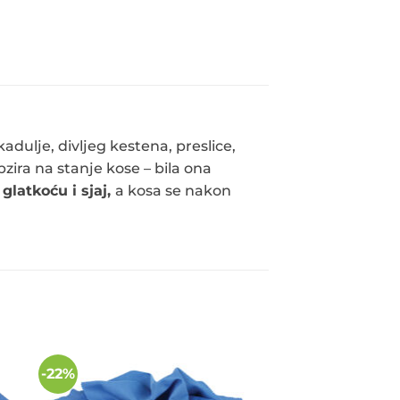
dulje, divljeg kestena, preslice,
bzira na stanje kose – bila ona
glatkoću i sjaj,
a kosa se nakon
-22%