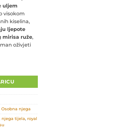
e
uljem
po visokom
ih kiselina,
ju ljepote
 mirisa ruže
,
man oživjeti
 uljem makadamije RL-29 količina
ARICU
,
Osobna njega
,
njega tijela
,
royal
su