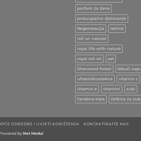
začin
ljekovitih
parfem za žene
učinaka
protuupalno djelovanje
Regeneracija
retinol
roll on natural
royal life with nature
royal roll on
set
Sherwood forest
tekući sap
ultramikrovlakna
vitamin c
vitamin e
vitamini
zubi
čarobna krpa
četkica za zu
OPĆE ODREDBE I UVJETI KORIŠTENJA
KONTAKTIRAJTE NAS
Powered by
Net Modul