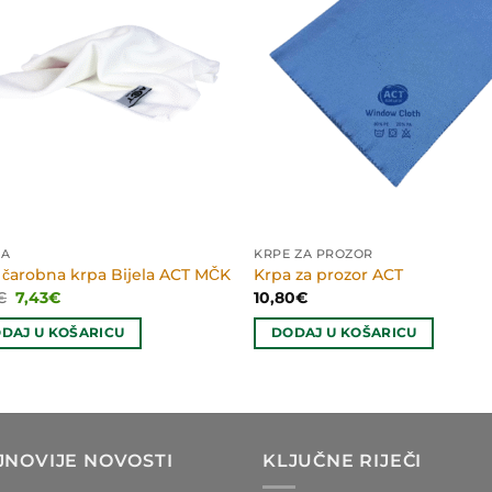
JA
KRPE ZA PROZOR
 čarobna krpa Bijela ACT MČK
Krpa za prozor ACT
Izvorna
Trenutna
€
7,43
€
10,80
€
cijena
cijena
bila
je:
DAJ U KOŠARICU
DODAJ U KOŠARICU
je:
7,43€.
9,90€.
JNOVIJE NOVOSTI
KLJUČNE RIJEČI