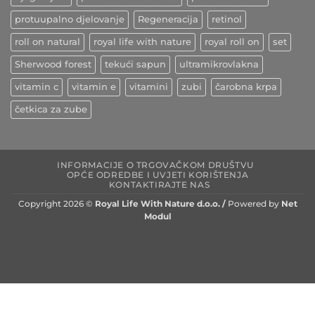
protuupalno djelovanje
Regeneracija
retinol
roll on natural
royal life with nature
royal roll on
set
Sherwood forest
tekući sapun
ultramikrovlakna
vitamin c
vitamin e
vitamini
zubi
čarobna krpa
četkica za zube
INFORMACIJE O TRGOVAČKOM DRUŠTVU
OPĆE ODREDBE I UVJETI KORIŠTENJA
KONTAKTIRAJTE NAS
Copyright 2026 ©
Royal Life With Nature d.o.o. /
Powered by
Net
Modul