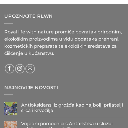
UPOZNAJTE RLWN
Royal life with nature promiče povratak prirodnim,
ekološkim proizvodima u vidu dodataka prehrani,
kozmetičkih preparata te ekoloških sredstava za
čišćenje u kućanstvu.
NAJNOVIJE NOVOSTI
Antioksidansi iz grožđa kao najbolji prijatelji
srca i krvožilja
Nema
komentara
Vrijedni pomoćnici s Antarktika u službi
na
Antioksidansi