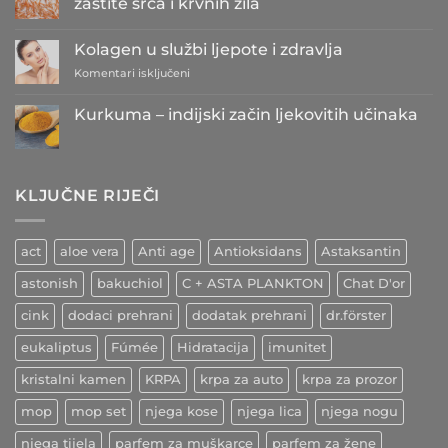
zaštite srca i krvnih žila
iz
grožđa
Nema
kao
komentara
Kolagen u službi ljepote i zdravlja
najbolji
na
prijatelji
Vrijedni
za
Komentari isključeni
srca
pomoćnici
i
s
Kolagen
krvožilja
Antarktika
u
Kurkuma – indijski začin ljekovitih učinaka
u
službi
službi
Nema
zaštite
ljepote
komentara
srca
i
na
i
Kurkuma
zdravlja
krvnih
–
žila
KLJUČNE RIJEČI
indijski
začin
ljekovitih
učinaka
act
aloe vera
Anti age
Antioksidans
Astaksantin
astonish
bakuchiol
C + ASTA PLANKTON
Chat D'or
cink
dodaci prehrani
dodatak prehrani
dr.förster
eukaliptus
Fúmée
Hidratacija
imunitet
kristalni kamen
KRPA
krpa za auto
krpa za prozor
mop
mop set
njega kose
njega lica
njega nogu
njega tijela
parfem za muškarce
parfem za žene