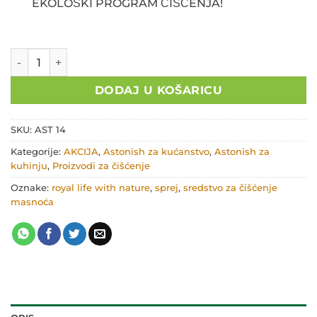
EKOLOŠKI PROGRAM ČIŠĆENJA!
Sredstvo za čišćenje masnoća bez ispiranja AST-14 količina
DODAJ U KOŠARICU
SKU:
AST 14
Kategorije:
AKCIJA
,
Astonish za kućanstvo
,
Astonish za
kuhinju
,
Proizvodi za čišćenje
Oznake:
royal life with nature
,
sprej
,
sredstvo za čišćenje
masnoća