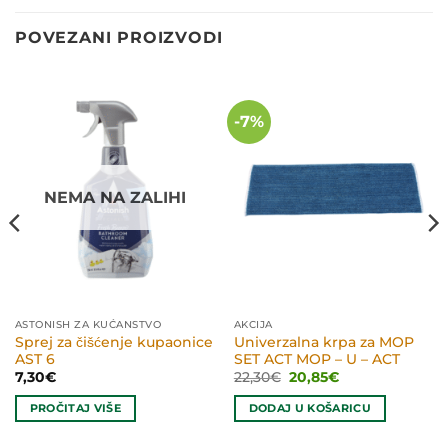
POVEZANI PROIZVODI
-7%
NEMA NA ZALIHI
ASTONISH ZA KUĆANSTVO
AKCIJA
Sprej za čišćenje kupaonice
Univerzalna krpa za MOP
AST 6
SET ACT MOP – U – ACT
Izvorna
Trenutna
7,30
€
22,30
€
20,85
€
cijena
cijena
bila
je:
PROČITAJ VIŠE
DODAJ U KOŠARICU
je:
20,85€.
22,30€.