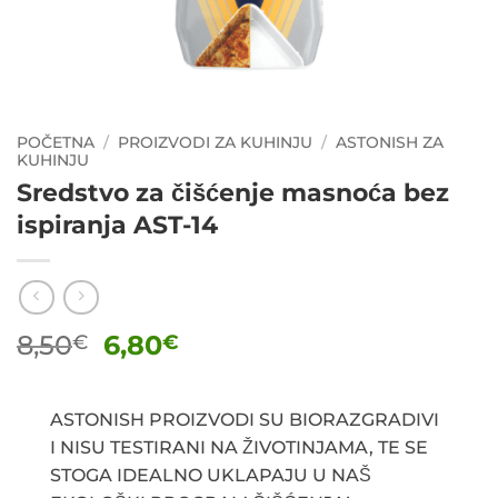
POČETNA
/
PROIZVODI ZA KUHINJU
/
ASTONISH ZA
KUHINJU
Sredstvo za čišćenje masnoća bez
ispiranja AST-14
Izvorna
Trenutna
8,50
6,80
€
€
cijena
cijena
bila
je:
je:
6,80€.
ASTONISH PROIZVODI SU BIORAZGRADIVI
8,50€.
I NISU TESTIRANI NA ŽIVOTINJAMA, TE SE
STOGA IDEALNO UKLAPAJU U NAŠ