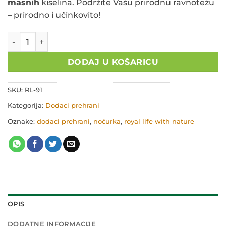
masnih
kiselina. Podržite Vašu prirodnu ravnotežu
– prirodno i učinkovito!
Royal kapsule noćurka RL-91 količina
DODAJ U KOŠARICU
SKU:
RL-91
Kategorija:
Dodaci prehrani
Oznake:
dodaci prehrani
,
noćurka
,
royal life with nature
OPIS
DODATNE INFORMACIJE