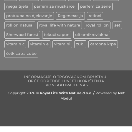
njega tijela
parfem za muškarce
parfem za žene
protuupalno djelovanje
Regeneracija
retinol
roll on natural
royal life with nature
royal roll on
set
Sherwood forest
tekući sapun
ultramikrovlakna
vitamin c
vitamin e
vitamini
zubi
čarobna krpa
četkica za zube
INFORMACIJE O TRGOVAČKOM DRUŠTVU
OPĆE ODREDBE I UVJETI KORIŠTENJA
KONTAKTIRAJTE NAS
Copyright 2026 ©
Royal Life With Nature d.o.o. /
Powered by
Net
Modul