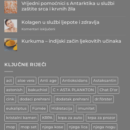
Vrijedni pomoćnici s Antarktika u službi
na
Antioksidansi
zaštite srca i krvnih žila
iz
grožđa
Nema
kao
komentara
Kolagen u službi ljepote i zdravlja
najbolji
na
prijatelji
Vrijedni
za
Komentari isključeni
srca
pomoćnici
i
s
Kolagen
krvožilja
Antarktika
u
Kurkuma – indijski začin ljekovitih učinaka
u
službi
službi
Nema
zaštite
ljepote
komentara
srca
i
na
i
Kurkuma
zdravlja
krvnih
–
žila
KLJUČNE RIJEČI
indijski
začin
ljekovitih
učinaka
act
aloe vera
Anti age
Antioksidans
Astaksantin
astonish
bakuchiol
C + ASTA PLANKTON
Chat D'or
cink
dodaci prehrani
dodatak prehrani
dr.förster
eukaliptus
Fúmée
Hidratacija
imunitet
kristalni kamen
KRPA
krpa za auto
krpa za prozor
mop
mop set
njega kose
njega lica
njega nogu