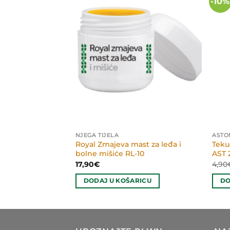
-10%
NJEGA TIJELA
ASTO
Royal Zmajeva mast za leđa i
Teku
krema RL-190
bolne mišiće RL-10
AST 
enutna
ena
17,90
€
4,90
RICU
33€.
DODAJ U KOŠARICU
DO