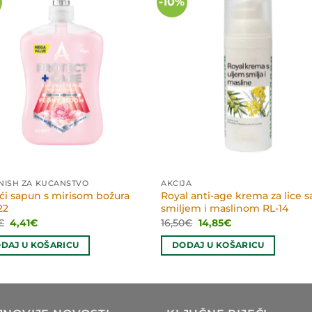
-10%
NISH ZA KUĆANSTVO
AKCIJA
ći sapun s mirisom božura
Royal anti-age krema za lice s
22
smiljem i maslinom RL-14
Izvorna
Trenutna
Izvorna
Trenutna
€
4,41
€
16,50
€
14,85
€
cijena
cijena
cijena
cijena
bila
je:
bila
je:
DAJ U KOŠARICU
DODAJ U KOŠARICU
je:
4,41€.
je:
14,85€.
4,90€.
16,50€.