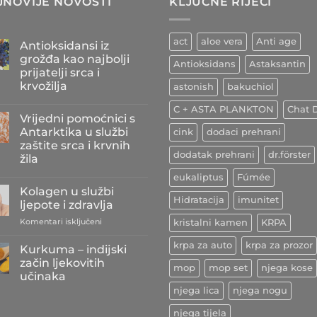
JNOVIJE NOVOSTI
KLJUČNE RIJEČI
act
aloe vera
Anti age
Antioksidansi iz
grožđa kao najbolji
Antioksidans
Astaksantin
prijatelji srca i
krvožilja
astonish
bakuchiol
Nema
C + ASTA PLANKTON
Chat D
komentara
Vrijedni pomoćnici s
na
Antioksidansi
Antarktika u službi
cink
dodaci prehrani
iz
zaštite srca i krvnih
grožđa
dodatak prehrani
dr.förster
kao
žila
najbolji
prijatelji
Nema
eukaliptus
Fúmée
srca
komentara
Kolagen u službi
na
i
Hidratacija
imunitet
Vrijedni
krvožilja
ljepote i zdravlja
pomoćnici
s
za
Komentari isključeni
kristalni kamen
KRPA
Antarktika
Kolagen
u
u
krpa za auto
krpa za prozor
službi
Kurkuma – indijski
zaštite
službi
začin ljekovitih
srca
mop
mop set
njega kose
ljepote
i
učinaka
i
krvnih
njega lica
njega nogu
Nema
žila
zdravlja
komentara
na
njega tijela