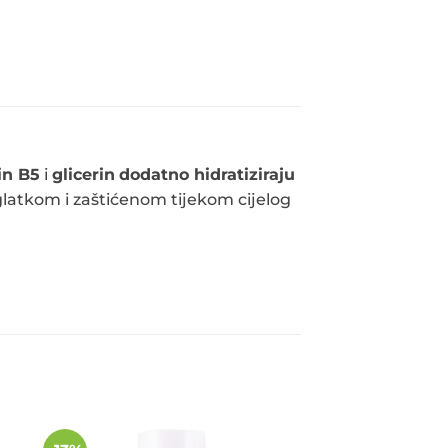
in B5
i
glicerin
dodatno hidratiziraju
 glatkom i zaštićenom tijekom cijelog