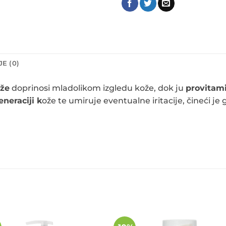
E (0)
uže
doprinosi mladolikom izgledu kože, dok ju
provitam
eneraciji k
ože te umiruje eventualne iritacije, čineći je