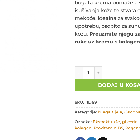
bogata krema pomaže u 
isušivanja kože te stvara 
mekoće, idealna za svak
upotrebu, osobito za suhu 
kožu.
Preuzmite njegu za
ruke uz kremu s kolage
Krema za ruke sa Kolagenom
DODAJ U KOŠ
SKU:
RL-59
Kategorije:
Njega tijela
,
Osobna
Oznaka:
Ekstrakt ruže
,
glicerin
,
kolagen
,
Provitamin B5
,
Regene