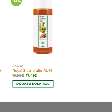
-13%
AKCIJA
a
Royal Zlatno ulje RL-16
Izvorna
Trenutna
19,90
€
17,41
€
cijena
cijena
bila
je:
DODAJ U KOŠARICU
je:
17,41€.
19,90€.