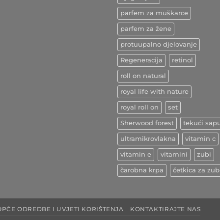
Kurkuma
–
parfem za muškarce
indijski
začin
ljekovitih
parfem za žene
učinaka
protuupalno djelovanje
Regeneracija
retinol
roll on natural
royal life with nature
royal roll on
set
Sherwood forest
tekući sap
ultramikrovlakna
vitamin c
vitamin e
vitamini
zubi
čarobna krpa
četkica za zu
OPĆE ODREDBE I UVJETI KORIŠTENJA
KONTAKTIRAJTE NAS