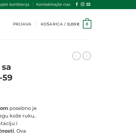
jeti korištenja
Kontaktirajte nas
0
PRIJAVA
KOŠARICA /
0,00
€
 sa
-59
nom
posebno je
jegu kože ruku,
taciju i
čnosti
. Ova