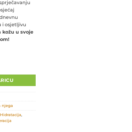
sprječavanju
osjećaj
odnevnu
i osjetljivu
 kožu u svoje
nom!
 RL-59 količina
ARICU
 njega
Hidratacija
,
racija