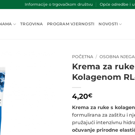
Informacije o trgovačkom društvu
Opće odredbe i uv
NAMA
TRGOVINA
PROGRAM VJERNOSTI
NOVOSTI
POČETNA
/
OSOBNA NJEGA
Krema za ruke
Kolagenom RL
4,20
€
Krema za ruke s kolage
formulirana za zaštitu i n
pružajući intenzivnu hidra
očuvanje prirodne elasti