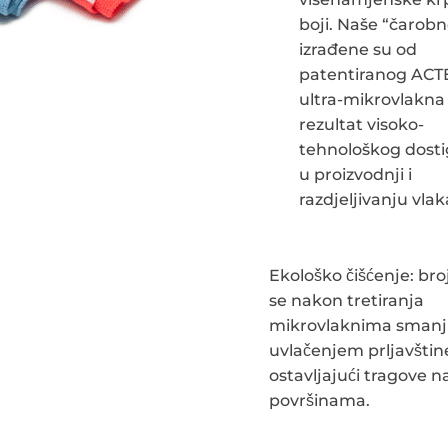
boji. Naše “čarob
izrađene su od
patentiranog AC
ultra-mikrovlakna 
rezultat visoko-
tehnološkog dost
u proizvodnji i
razdjeljivanju vla
Ekološko čišćenje: br
se nakon tretiranja
mikrovlaknima smanj
uvlačenjem prljavštin
ostavljajući tragove n
površinama.