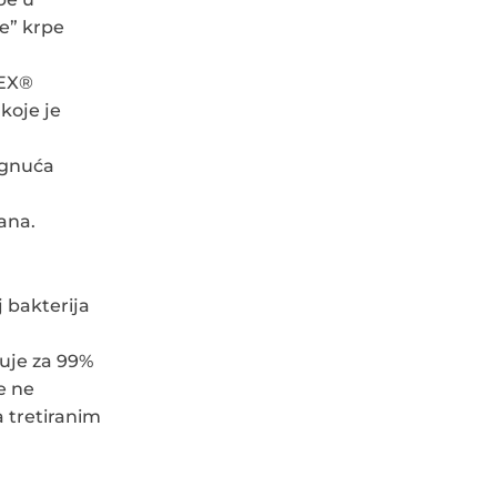
ne” krpe
TEX®
koje je
ignuća
kana.
oj bakterija
uje za 99%
e ne
a tretiranim