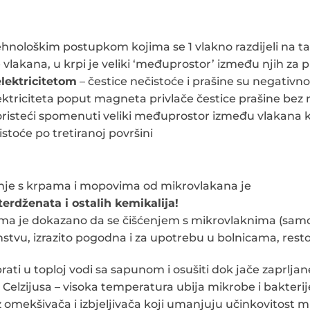
nološkim postupkom kojima se 1 vlakno razdijeli na tan
 vlakana, u krpi je veliki ‘međuprostor’ između njih za p
elektricitetom
– čestice nečistoće i prašine su negativn
ektriciteta poput magneta privlače čestice prašine bez 
oristeći spomenuti veliki međuprostor između vlakana ka
stoće po tretiranoj površini
ćenje s krpama i mopovima od mikrovlakana je
rdženata i ostalih kemikalija!
jima je dokazano da se čišćenjem s mikrovlaknima (samo
nstvu, izrazito pogodna i za upotrebu u bolnicama, res
prati u toploj vodi sa sapunom i osušiti dok jače zaprl
Celzijusa – visoka temperatura ubija mikrobe i bakterij
ez omekšivača i izbjeljivača koji umanjuju učinkovitost 