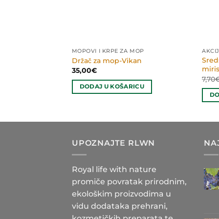
 MOP
MOPOVI I KRPE ZA MOP
AKCI
Sreds
za Gumenu Metlu
Držač za mop-Vikan
miri
35,00
€
7,70
RICU
DODAJ U KOŠARICU
DO
UPOZNAJTE RLWN
NA
Royal life with nature
promiče povratak prirodnim,
ekološkim proizvodima u
vidu dodataka prehrani,
kozmetičkih preparata te