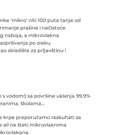
ke ‘mikro’ niti 100 puta tanje od
rimanje prašine i nečistoće.
og naboja, a mikrovlakna
raspršivanja po zraku.
o skladište za prljavštinu i
 s vodom!) sa površine uklanja 99,9%
toranima, školama…
jane krpe preporučamo raskuhati sa
e ali ne šteti mikrovlaknima
mikrovlakana.