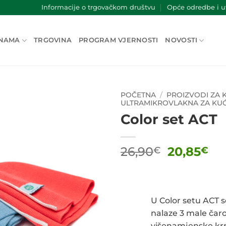
Informacije o trgovačkom društvu
Opće odredbe i uv
NAMA
TRGOVINA
PROGRAM VJERNOSTI
NOVOSTI
POČETNA
/
PROIZVODI ZA
ULTRAMIKROVLAKNA ZA KU
Color set ACT
Izvorna
Tr
26,90
20,85
€
€
cijena
ci
bila
je:
je:
20
26,90€.
U Color setu ACT s
nalaze 3 male ča
višenamjenske kr