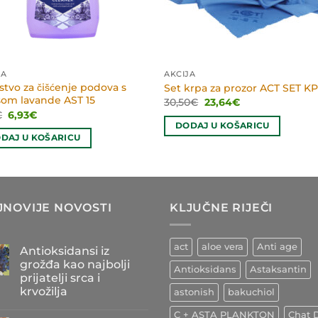
JA
AKCIJA
tvo za čišćenje podova s
Set krpa za prozor ACT SET K
som lavande AST 15
Izvorna
Trenutna
30,50
€
23,64
€
cijena
cijena
Izvorna
Trenutna
€
6,93
€
bila
je:
cijena
cijena
DODAJ U KOŠARICU
je:
23,64€.
bila
je:
DAJ U KOŠARICU
30,50€.
je:
6,93€.
7,70€.
JNOVIJE NOVOSTI
KLJUČNE RIJEČI
act
aloe vera
Anti age
Antioksidansi iz
grožđa kao najbolji
Antioksidans
Astaksantin
prijatelji srca i
krvožilja
astonish
bakuchiol
Nema
C + ASTA PLANKTON
Chat D
komentara