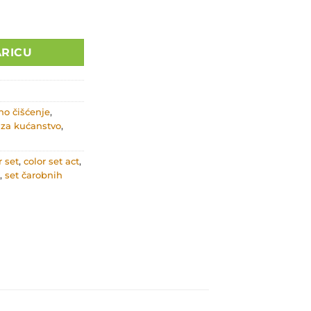
ARICU
no čišćenje
,
 za kućanstvo
,
r set
,
color set act
,
,
set čarobnih