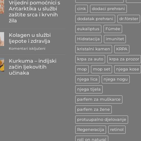
Vrijedni pomoćnici s
na
Antioksidansi
Antarktika u službi
cink
dodaci prehrani
iz
zaštite srca i krvnih
grožđa
dodatak prehrani
dr.förster
kao
žila
najbolji
prijatelji
Nema
eukaliptus
Fúmée
srca
komentara
Kolagen u službi
na
i
Hidratacija
imunitet
Vrijedni
krvožilja
ljepote i zdravlja
pomoćnici
s
za
Komentari isključeni
kristalni kamen
KRPA
Antarktika
Kolagen
u
u
krpa za auto
krpa za prozor
službi
Kurkuma – indijski
zaštite
službi
začin ljekovitih
srca
mop
mop set
njega kose
ljepote
i
učinaka
i
krvnih
njega lica
njega nogu
Nema
žila
zdravlja
komentara
na
njega tijela
Kurkuma
–
parfem za muškarce
indijski
začin
ljekovitih
parfem za žene
učinaka
protuupalno djelovanje
Regeneracija
retinol
roll on natural