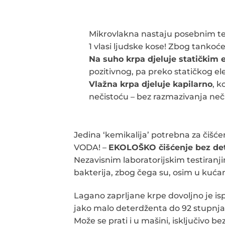
Mikrovlakna nastaju posebnim teh
1 vlasi ljudske kose! Zbog tankoće
Na suho krpa djeluje statičkim 
pozitivnog, pa preko statičkog el
Vlažna krpa djeluje kapilarno
, k
nečistoću – bez razmazivanja neči
Jedina ‘kemikalija’ potrebna za čiš
VODA! –
EKOLOŠKO čišćenje bez dete
Nezavisnim laboratorijskim testiran
bakterija, zbog čega su, osim u kuća
Lagano zaprljane krpe dovoljno je is
jako malo deterdženta do 92 stupnja 
Može se prati i u mašini, isključivo b