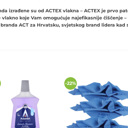
da izrađene su od ACTEX vlakna – ACTEX je prvo pate
e vlakno koje Vam omogućuje najefikasnije čiščenje – 
anda ACT za Hrvatsku, svjetskog brand lidera kad su
-22%