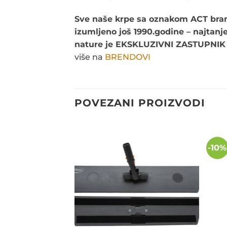
Sve naše krpe sa oznakom ACT bran
izumljeno još 1990.godine – najtanj
nature je EKSKLUZIVNI ZASTUPNIK br
više na
BRENDOVI
POVEZANI PROIZVODI
-10%