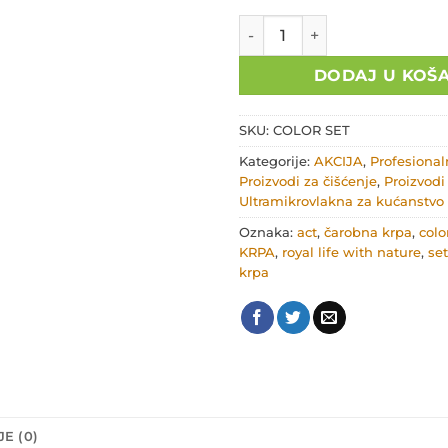
Color set ACT količina
DODAJ U KOŠ
SKU:
COLOR SET
Kategorije:
AKCIJA
,
Profesional
Proizvodi za čišćenje
,
Proizvodi
Ultramikrovlakna za kućanstvo
Oznaka:
act
,
čarobna krpa
,
colo
KRPA
,
royal life with nature
,
set
krpa
E (0)