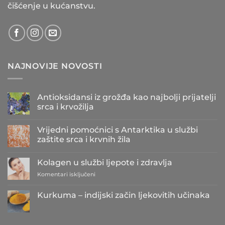
čišćenje u kućanstvu.
NAJNOVIJE NOVOSTI
Antioksidansi iz grožđa kao najbolji prijatelji
srca i krvožilja
Nema
komentara
Vrijedni pomoćnici s Antarktika u službi
na
Antioksidansi
zaštite srca i krvnih žila
iz
grožđa
Nema
kao
komentara
Kolagen u službi ljepote i zdravlja
najbolji
na
prijatelji
Vrijedni
za
Komentari isključeni
srca
pomoćnici
i
s
Kolagen
krvožilja
Antarktika
u
Kurkuma – indijski začin ljekovitih učinaka
u
službi
službi
Nema
zaštite
ljepote
komentara
srca
i
na
i
Kurkuma
zdravlja