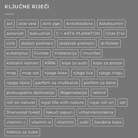
krvnih
–
žila
KLJUČNE RIJEČI
indijski
začin
ljekovitih
učinaka
act
aloe vera
Anti age
Antioksidans
Astaksantin
astonish
bakuchiol
C + ASTA PLANKTON
Chat D'or
cink
dodaci prehrani
dodatak prehrani
dr.förster
eukaliptus
Fúmée
Hidratacija
imunitet
kristalni kamen
KRPA
krpa za auto
krpa za prozor
mop
mop set
njega kose
njega lica
njega nogu
njega tijela
parfem za muškarce
parfem za žene
protuupalno djelovanje
Regeneracija
retinol
roll on natural
royal life with nature
royal roll on
set
Sherwood forest
tekući sapun
ultramikrovlakna
vitamin c
vitamin e
vitamini
zubi
čarobna krpa
četkica za zube